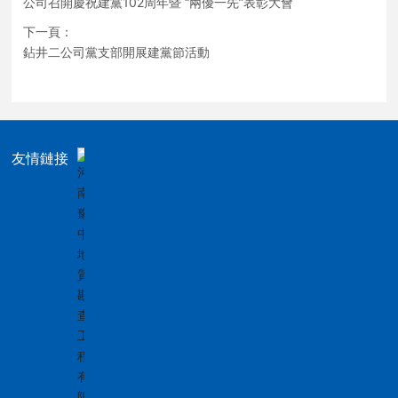
公司召開慶祝建黨102周年暨 “兩優一先”表彰大會
下一頁：
鉆井二公司黨支部開展建黨節活動
友情鏈接