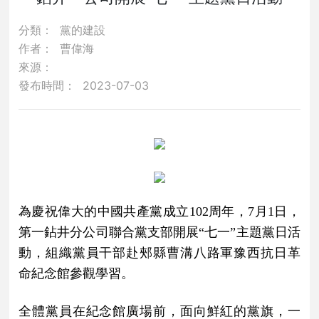
分類：
黨的建設
作者：
曹偉海
來源：
發布時間：
2023-07-03
為慶祝偉大的中國共產黨成立102周年，
7月1日，
第一鉆井分公司聯合黨支部開展“七一”主題黨日活
動，組織黨員干部赴郟縣曹溝八路軍豫西抗日革
命紀念館參觀學習。
全體黨員在紀念館廣場前，面向鮮紅的黨旗，一