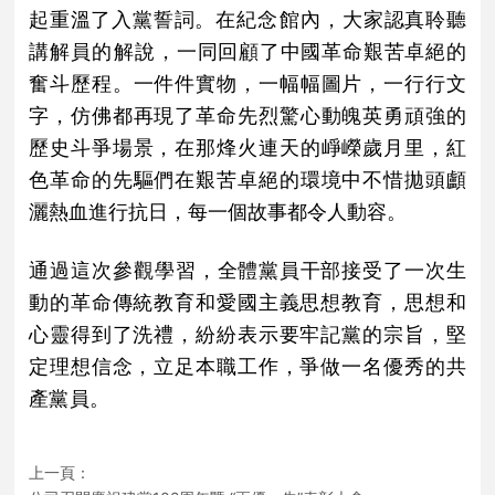
起重溫了入黨誓詞。
在紀念館內，
大家認真聆聽
講解員的解說，
一同回顧了中國革命艱苦卓絕的
奮斗歷程。一件件實物，一幅幅圖片，一行行文
字，仿佛都再現了革命先烈驚心動魄英勇頑強的
歷史斗爭場景，在那烽火連天的崢嶸歲月里，紅
色革命的先驅們在艱苦卓絕的環境中不惜拋頭顱
灑熱血進行抗日，每一個故事都令人動容。
通過這次參觀學習，全體
黨員干部
接受了一次生
動的革命傳統教育和愛國主義思想教育，思想和
心靈得到了洗禮，紛紛表示要牢記黨的宗旨，堅
定理想信念，立足本職工作，爭做一名優秀的共
產黨員。
上一頁：