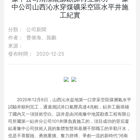
中公司山西沁水穿煤礦采空區水平井施
工紀實
分類：
公司新聞
作者：
曹偉海、孫鵬
來源：
發布時間：
2020-12-25
2020年12月6日，山西沁水盆地第一口穿采空區煤層氣水平
試驗井順利完工，通過測試井口氣壓高達4兆帕，鉆井工藝填補
了國內又一項技術空白。該井是由河南豫中地質勘查工程有限公
司所屬第一鉆井分公司101井隊負責施工的，項目成功的背后凝
結著豫中公司技術人員的集體智慧和基層干部職工的辛勤汗水，
也是不畏艱險、勇挑重擔、奮力拼搏、爭創一流的新時代“河南