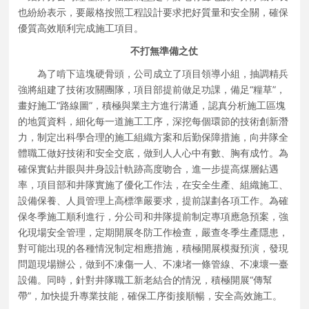
也紛紛表示，要嚴格按照工程設計要求把好質量和安全關，確保
優質高效順利完成施工項目。
不打無準備之仗
為了啃下這塊硬骨頭，公司成立了項目領導小組，抽調精兵
強將組建了技術攻關團隊，項目部提前做足功課，備足“糧草”，
畫好施工“路線圖”，積極與業主方進行溝通，認真分析施工區塊
的地質資料，細化每一道施工工序，深挖每個環節的技術創新潛
力，制定出科學合理的施工組織方案和后勤保障措施，向井隊全
體職工做好技術和安全交底，做到人人心中有數、胸有成竹。為
確保實鉆井眼與井身設計軌跡高度吻合，進一步提高煤層鉆遇
率，項目部和井隊實施了優化工作法，在安全生產、組織施工、
設備保養、人員管理上高標準嚴要求，提前謀劃各項工作。為確
保冬季施工順利進行，分公司和井隊提前制定專項應急預案，強
化現場安全管理，定期開展冬防工作檢查，嚴查冬季生產隱患，
對可能出現的各種情況制定相應措施，積極開展模擬預演，發現
問題現場辦公，做到不凍傷一人、不凍堵一條管線、不凍壞一臺
設備。同時，針對井隊職工新老結合的情況，積極開展“傳幫
帶”，加快提升專業技能，確保工序銜接順暢，安全高效施工。