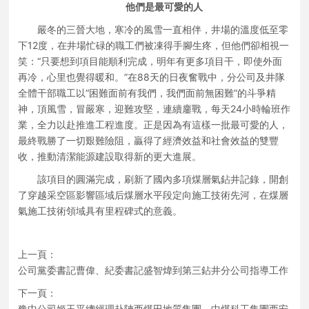
他們是最可愛的人
嚴冬的三晉大地，寒冷的風雪一直相伴，井場的溫度低至零
下12度，在井場忙碌的職工們被凍得手腳生疼，但他們卻相視一
笑：“只要想到項目能順利完成，明年有更多項目干，即使外面
再冷，心里也覺得暖和。”在88天的日夜奮戰中，分公司及井隊
全體干部職工以“困難面前有我們，我們面前無困難”的斗爭精
神，頂風雪，冒嚴寒，迎難攻堅，連續鏖戰，每天24小時輪班作
業，全力以赴推進工程進度。正是因為有這樣一批最可愛的人，
最終戰勝了一切艱難險阻，贏得了經濟效益和社會效益的雙豐
收，推動清潔能源建設取得新的更大進展。
該項目的圓滿完成，刷新了國內多項煤層氣鉆井記錄，開創
了穿越采空區影響區域后煤層水平段定向施工技術先河，在煤層
氣施工技術領域具有里程碑式的意義。
上一頁：
公司黨委書記曹偉、紀委書記盛智煒到第三鉆井分公司指導工作
下一頁：
豫中公司姬玉平總經理赴陜西煤田地質集團、中煤科工集團西安