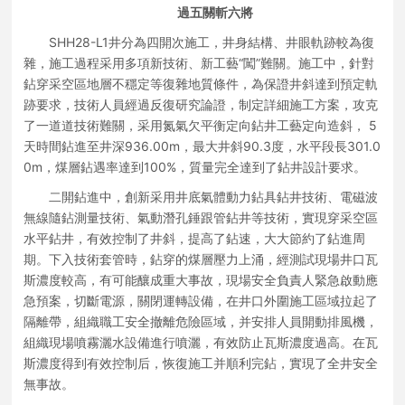
過五關斬六將
SHH28-L1井分為四開次施工，井身結構、井眼軌跡較為復
雜，施工過程采用多項新技術、新工藝“闖”難關。施工中，針對
鉆穿采空區地層不穩定等復雜地質條件，為保證井斜達到預定軌
跡要求，技術人員經過反復研究論證，制定詳細施工方案，攻克
了一道道技術難關，采用氮氣欠平衡定向鉆井工藝定向造斜， 5
天時間鉆進至井深936.00m，最大井斜90.3度，水平段長301.0
0m，煤層鉆遇率達到100%，質量完全達到了鉆井設計要求。
二開鉆進中，創新采用井底氣體動力鉆具鉆井技術、電磁波
無線隨鉆測量技術、氣動潛孔錘跟管鉆井等技術，實現穿采空區
水平鉆井，有效控制了井斜，提高了鉆速，大大節約了鉆進周
期。下入技術套管時，鉆穿的煤層壓力上涌，經測試現場井口瓦
斯濃度較高，有可能釀成重大事故，現場安全負責人緊急啟動應
急預案，切斷電源，關閉運轉設備，在井口外圍施工區域拉起了
隔離帶，組織職工安全撤離危險區域，并安排人員開動排風機，
組織現場噴霧灑水設備進行噴灑，有效防止瓦斯濃度過高。在瓦
斯濃度得到有效控制后，恢復施工并順利完鉆，實現了全井安全
無事故。