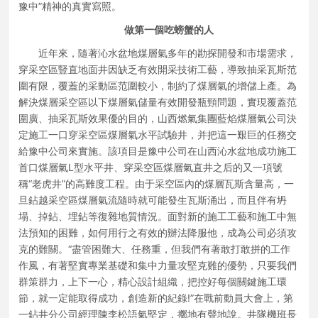
豫中”精神的真實寫照。
做第一個吃螃蟹的人
近年來，隨著沁水盆地煤層氣多年的勘探開發和市場需求，
穿采空區豎直地面井因缺乏有效開采技術工藝，導致抽采瓦斯范
圍有限，覆蓋的采動區范圍較小，制約了煤層氣的增儲上產。為
解決煤層采空區以下煤層氣儲量有效開發瓶頸問題，實現覆蓋范
圍廣、抽采瓦斯效果優的目的，山西燃氣集團藍焰煤層氣公司決
定施工一口穿采空區煤層氣水平試驗井，并把這一艱巨的任務交
給豫中公司來實施。該項目是豫中公司在山西沁水盆地成功施工
首口煤層氣L型水平井、穿采空區煤層氣直井之后的又一項號
稱“老虎井”的高難度工程。由于采空區內的煤層瓦斯含量高，一
旦鉆越采空區煤層氣流隨時就可能發生瓦斯涌出，而且伴有坍
塌、掉鉆、埋鉆等復雜地質情況。面對新的施工工藝和施工中無
法預知的困難，如何用行之有效的辦法降服他，成為公司必須攻
克的難關。“盡管困難大、任務重，但我們有著敢打敢拼的工作
作風，有著堅實專業基礎和集中力量攻堅克難的優勢，只要我們
群策群力，上下一心，精心設計組織，把控好每個關鍵施工環
節，就一定能取得成功，創造新的紀錄!”在戰前動員大會上，第
一鉆井分公司經理陳李松語氣堅定，擲地有聲地說。井隊機班長