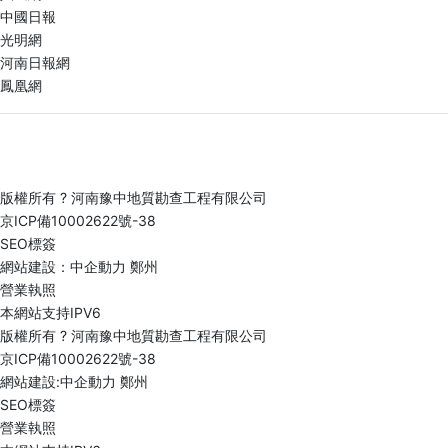
中國日報
光明網
河南日報網
鳳凰網
地址：河南省鄭州市商鼎路70號 郵編：450016 電話：
0371-63766978
郵箱：
hnyz668@163.com
版權所有 ? 河南豫中地質勘查工程有限公司
京ICP備10002622號-38
SEO標簽
網站建設：中企動力
鄭州
營業執照
本網站支持IPV6
版權所有 ? 河南豫中地質勘查工程有限公司
京ICP備10002622號-38
網站建設:
中企動力
鄭州
SEO標簽
營業執照