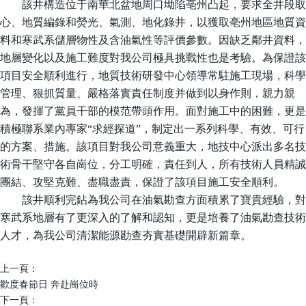
該井構造位于南華北盆地周口坳陷亳州凸起，要求全井段取
心、地質編錄和熒光、氣測、地化錄井，以獲取亳州地區地質資
料和寒武系儲層物性及含油氣性等評價參數。因缺乏鄰井資料，
地層變化以及施工難度對我公司極具挑戰性也是考驗。為保證該
項目安全順利進行，地質技術研發中心領導常駐施工現場，科學
管理、狠抓質量、嚴格落實責任制度并做到以身作則，親力親
為，發揮了黨員干部的模范帶頭作用。面對施工中的困難，更是
積極聯系業內專家“求經探道”，制定出一系列科學、有效、可行
的方案、措施。該項目對我公司意義重大，地技中心派出多名技
術骨干堅守各自崗位，分工明確，責任到人，所有技術人員精誠
團結、攻堅克難、盡職盡責，保證了該項目施工安全順利。
該井順利完鉆為我公司在油氣勘查方面積累了寶貴經驗，對
寒武系地層有了更深入的了解和認知，更是培養了油氣勘查技術
人才，為我公司清潔能源勘查夯實基礎開辟新篇章。
上一頁：
歡度春節日 奔赴崗位時
下一頁：