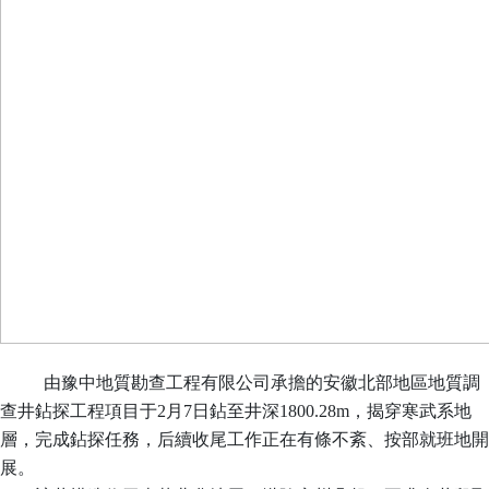
由豫中地質勘查工程有限公司承擔的安徽北部地區地質調
查井鉆探工程項目于2月7日鉆至井深1800.28m，揭穿寒武系地
層，完成鉆探任務，后續收尾工作正在有條不紊、按部就班地開
展。