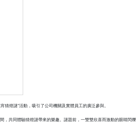
元宵猜燈謎”活動，吸引了公司機關及實體員工的廣泛參與。
間，共同體驗猜燈謎帶來的樂趣。謎題前，一雙雙欣喜而激動的眼睛閃爍