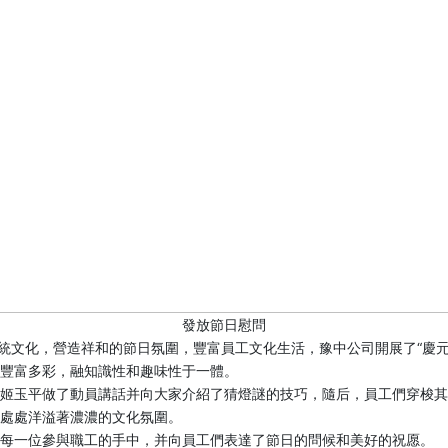
發放節日慰問
傳統文化，營造祥和的節日氛圍，豐富員工文化生活，豫中公司開展了“慶
豐富多彩，融知識性和趣味性于一體。
玉平做了動員講話并向大家介紹了猜燈謎的技巧，隨后，員工們穿梭其
處處洋溢著濃濃的文化氛圍。
每一位參與職工的手中，并向員工們表達了節日的問候和美好的祝愿。