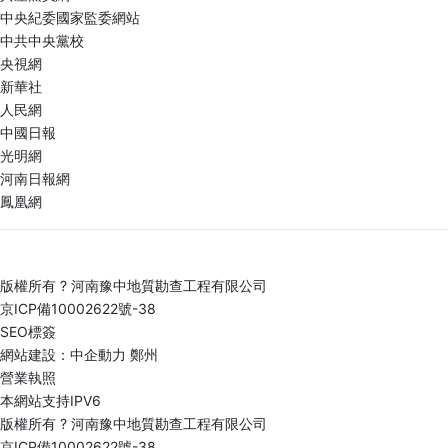
中央紀委國家監委網站
中共中央黨校
央視網
新華社
人民網
中國日報
光明網
河南日報網
鳳凰網
地址：河南省
版權所有 ? 河南豫中地質勘查工程有限公司
京ICP備10002622號-38
SEO標簽
網站建設：中企動力
鄭州
營業執照
本網站支持IPV6
版權所有 ? 河南豫中地質勘查工程有限公司
京ICP備10002622號-38