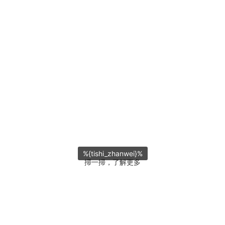
%{tishi_zhanwei}%
掃一掃，了解更多