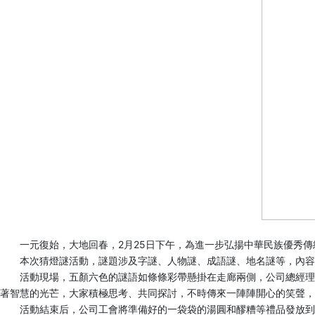
一元復始，大地回春，2月25日下午，為進一步弘揚中華民族優秀
本次猜燈謎活動，謎題涉及字謎、人物謎、成語謎、地名謎等，內容
活動現場，五顏六色的謎語如條條彩帶懸掛在走廊兩側，公司總經理姬
著智慧的光芒，大家積極思考、共同探討，不時傳來一陣陣開心的笑聲，
活動結束后，公司工會將準備好的一袋袋的湯圓和醪糟等禮品發放到